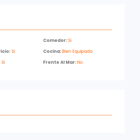
Comedor:
Si
icio:
Si
Cocina:
Bien Equipada
:
Si
Frente Al Mar:
No