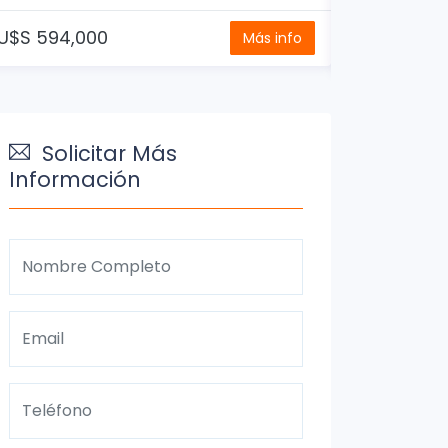
U$S 595,000
U$S 580,0
Más info
Solicitar Más
Información