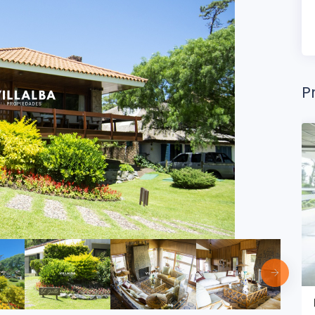
P
2
3 Dorms.
3 Baños
m
2
m