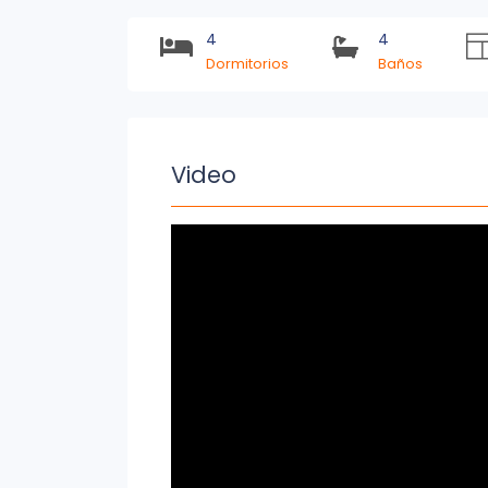
4
4
U$S 590,000
Más info
Dormitorios
Baños
Video