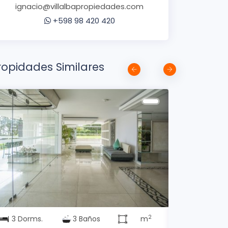
ignacio@villalbapropiedades.com
+598 98 420 420
ropidades Similares
2
3 Dorms.
3 Baños
m
3 Dorms.