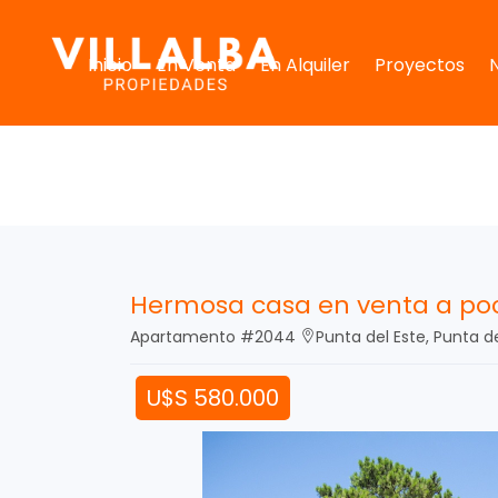
Inicio
En Venta
En Alquiler
Proyectos
Hermosa casa en venta a poc
Apartamento #2044
Punta del Este, Punta d
U$S 580.000