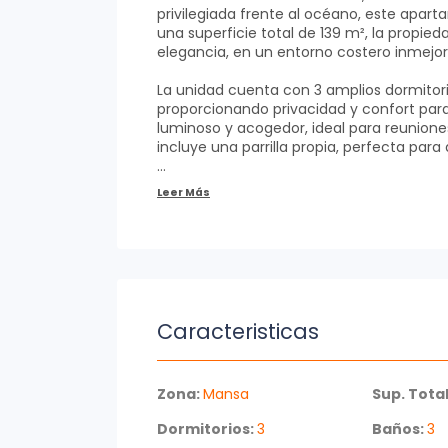
privilegiada frente al océano, este apar
una superficie total de 139 m², la prop
elegancia, en un entorno costero inmejor
La unidad cuenta con 3 amplios dormitori
proporcionando privacidad y confort para
luminoso y acogedor, ideal para reunio
incluye una parrilla propia, perfecta para
La cocina está completamente equipada
microondas, lavavajillas, heladera con fre
dormitorios ofrecen amplio espacio de a
acondicionado y la televisión garantizan 
con bañera y bidet, brindando un toque de
El edificio ofrece una completa gama de 
residentes. Entre ellos, se destacan el sau
Caracteristicas
solarium. Para el entretenimiento, dispon
salón de fiestas, así como de un Club 
bar, salón de belleza, vestuarios, sala d
Zona:
Mansa
Sup. Total
Además, el edificio ofrece servicios como 
Dormitorios:
3
Baños:
3
horas, garantizando seguridad y confort.