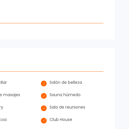
 Bar
Salón de belleza
de masajes
Sauna húmedo
ry
Sala de reuniones
coa
Club House