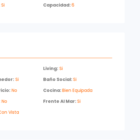
rno exclusivo.
:
Si
Capacidad:
6
s información.
Living:
Si
medor:
Si
Baño Social:
Si
icio:
No
Cocina:
Bien Equipada
:
No
Frente Al Mar:
Si
on Vista