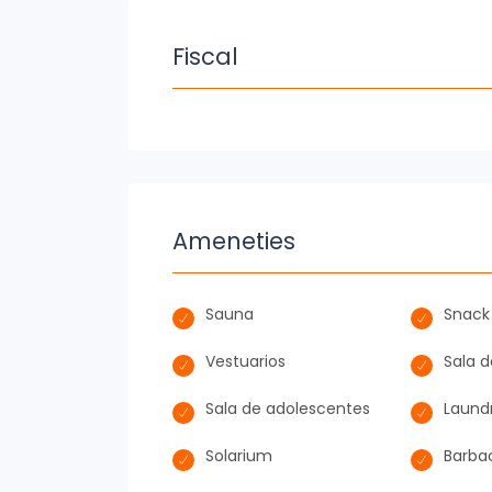
Fiscal
Ameneties
Sauna
Snack
Vestuarios
Sala 
Sala de adolescentes
Laund
Solarium
Barba