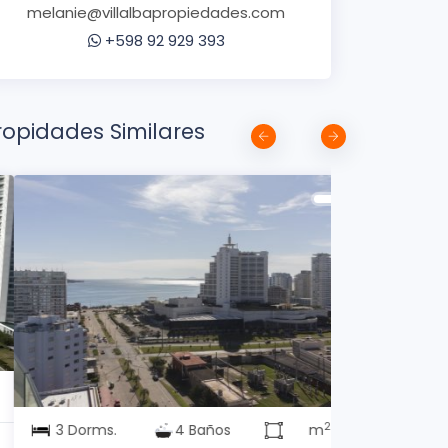
melanie@villalbapropiedades.com
+598 92 929 393
ropidades Similares
1 Dorms.
U$S
2
3 Dorms.
4 Baños
m