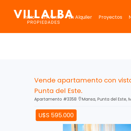
Inicio
En Venta
En Alquiler
Proyectos
Vende apartamento con vista
Punta del Este.
Apartamento #3358
Mansa, Punta del Este,
U$S 595.000