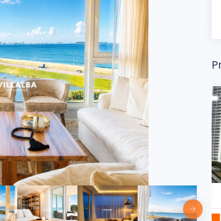
P
2
3 Dorms.
4 Baños
m