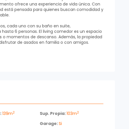
tamento ofrece una experiencia de vida única. Con
iedad está pensada para quienes buscan comodidad y
able.
os, cada uno con su baño en suite,
 hasta 6 personas. El living comedor es un espacio
nes o momentos de descanso. Además, la propiedad
 disfrutar de asados en familia o con amigos.
 con modernos electrodomésticos, como anafe,
ezer y horno. Los placares en la cocina y en los
lmacenamiento, mientras que el aire
el confort y el entretenimiento. Los baños cuentan
 lujo adicional.
amenities que elevan la experiencia de los
na, el spa, la piscina abierta climatizada y el
e de una sala de juegos, sala de adolescentes y
House con barbacoa. También cuenta con un snack
e masajes y sauna húmedo.
2
2
:
139m
Sup. Propia:
103m
laundry, sala de reuniones y vigilancia las 24
Garage:
Si
 Esta propiedad es ideal para quienes buscan