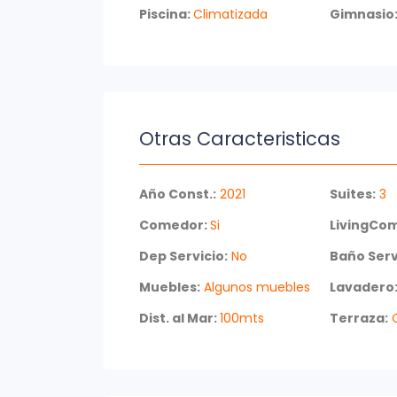
disfrutar de la playa y del lujo en un ento
Piscina:
Climatizada
Gimnasio
Consulte con nuestros asesores para má
Otras Caracteristicas
Año Const.:
2021
Suites:
3
Comedor:
Si
LivingCo
Dep Servicio:
No
Baño Serv
Muebles:
Algunos muebles
Lavadero
Dist. al Mar:
100mts
Terraza:
C