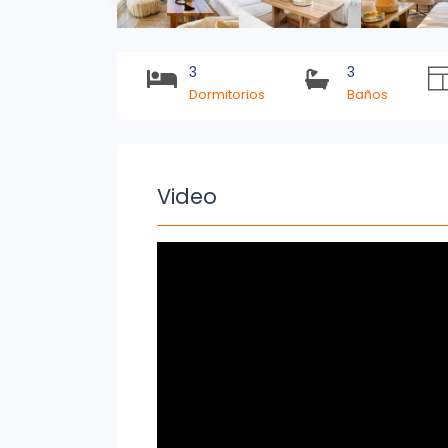
3
3
Dormitorios
Baños
Video