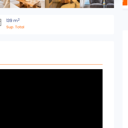
U$S 620,000
Más info
2
139 m
Sup. Total