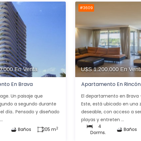
#3609
0.000
En Venta
U$S 1.200.000
En Vent
nto En Brava
Apartamento En Rincón 
llage. Un paisaje que
El departamento en Brava 
gundo a segundo durante
Este, está ubicado en una 
del día.. Pensado y diseñado
deseable, con acceso a ser
..
playas y entreten ...
4
2
4 Baños
205 m
4 Baños
.
Dorms.