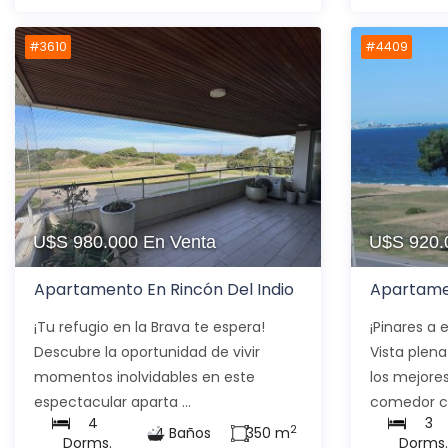
#3610
#4409
U$S 980.000
En Venta
U$S 920
Apartamento En Rincón Del Indio
Apartame
¡Tu refugio en la Brava te espera!
¡Pinares a 
Descubre la oportunidad de vivir
Vista plen
momentos inolvidables en este
los mejores
espectacular aparta ...
comedor co
4
3
2
4 Baños
350 m
Dorms.
Dorms