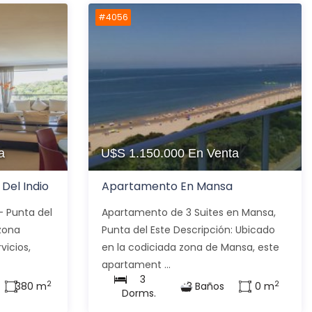
#4056
a
U$S 1.150.000
En Venta
Del Indio
Apartamento En Mansa
- Punta del
Apartamento de 3 Suites en Mansa,
zona
Punta del Este Descripción: Ubicado
vicios,
en la codiciada zona de Mansa, este
apartament ...
3
2
2
380 m
3 Baños
0 m
Dorms.