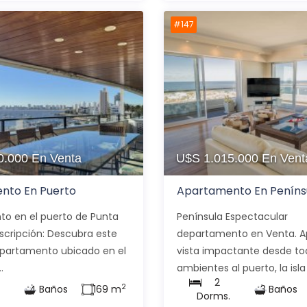
#147
0.000
En Venta
U$S 1.015.000
En Vent
nto En Puerto
Apartamento En Peníns
o en el puerto de Punta
Península Espectacular
escripción: Descubra este
departamento en Venta. A
apartamento ubicado en el
vista impactante desde to
.
ambientes al puerto, la isla .
2
2
4 Baños
169 m
3 Baños
.
Dorms.