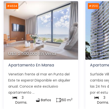
#4634
#2510
U$S 1.500.000
En Venta
U$S 1.30
Apartamento En Mansa
Apartame
Venetian frente al mar en Punta del
Surfside Vi
Este te espera! Disponible en alquiler
cambia se
anual. Conoce este exclusivo
las 24 hrs 
apartamento ...
por el estu .
3
3
2
3 Baños
260 m
Dorms.
Dorms