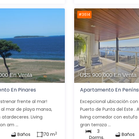
#3614
.000
En Venta
U$S 900.000
En Venta
nto En Pinares
Apartamento En Peníns
estrenar frente al mar!
Excepcional ubicación con 
a al mar de playa mansa,
Puerto de Punta del Este . 
 atardeceres. Living
living comedor con estufa 
n am ...
gran terraza ...
3
2
3 Baños
170 m
3 Baños
.
Dorms.