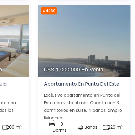
#4469
a
U$S 1.000.000
En Venta
ula
Apartamento En Punta Del Este
Exclusivo apartamento en Punta del
pto con
Este con vista al mar. Cuenta con 3
dos los
dormitorios en suite, 4 baños, amplio
..
living-co ...
3
2
2
200 m
4 Baños
220 m
Dorms.