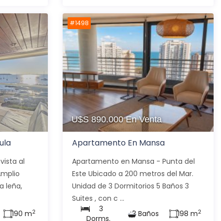
#1498
U$S 890.000
En Venta
ula
Apartamento En Mansa
vista al
Apartamento en Mansa - Punta del
Amplio
Este Ubicado a 200 metros del Mar.
a leña,
Unidad de 3 Dormitorios 5 Baños 3
Suites , con c ...
3
2
2
190 m
3 Baños
198 m
Dorms.