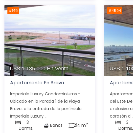
#145
#4594
U$S 1.135.000
En Venta
U$S 1.10
Apartamento En Brava
Apartame
Imperiale Luxury Condominiums -
Apartament
Ubicado en la Parada 1 de la Playa
del Este D
Brava, a la entrada de la península
exclusivo 
Imperiale Luxury ...
corazón d ..
3
3
2
4 Baños
214 m
Dorms.
Dorms