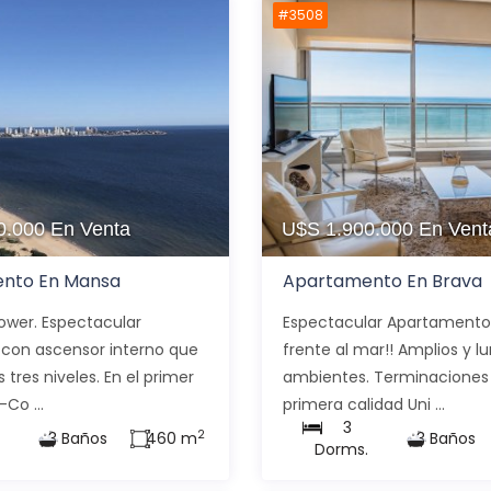
#3508
0.000
En Venta
U$S 1.900.000
En Vent
nto En Mansa
Apartamento En Brava
ower. Espectacular
Espectacular Apartamento
con ascensor interno que
frente al mar!! Amplios y 
 tres niveles. En el primer
ambientes. Terminaciones
-Co ...
primera calidad Uni ...
3
2
3 Baños
460 m
3 Baños
.
Dorms.