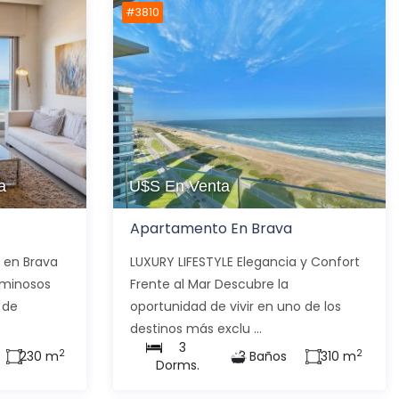
#3810
a
U$S
En Venta
Apartamento En Brava
 en Brava
LUXURY LIFESTYLE Elegancia y Confort
luminosos
Frente al Mar Descubre la
 de
oportunidad de vivir en uno de los
destinos más exclu ...
3
2
2
230 m
3 Baños
310 m
Dorms.