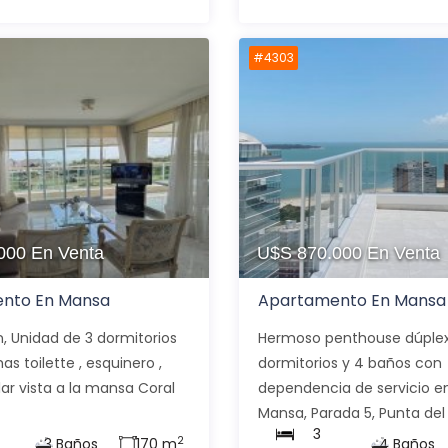
#4303
.000
En Venta
U$S 870.000
En Venta
nto En Mansa
Apartamento En Mansa
n, Unidad de 3 dormitorios
Hermoso penthouse dúplex
mas toilette , esquinero ,
dormitorios y 4 baños con
ar vista a la mansa Coral
dependencia de servicio e
Mansa, Parada 5, Punta del E
3
2
3 Baños
170 m
4 Baños