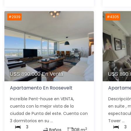
#2939
#4305
U$S 890.000
En Venta
U$S 890
Apartamento En Roosevelt
Apartame
Increíble Pent-house en VENTA,
Descripció
cuenta con la mejor vista de la
en suite , 
ciudad de Punta del este. Cuenta con
espectacul
3 dormitorios en su ...
Tower ...
3
3
2
3 Baños
308 m