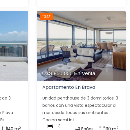
#3431
U$S 850.000
En Venta
Apartamento En Brava
 de 3
Unidad penthouse de 3 dormitorios, 3
baños con una vista espectacular al
n Playa
mar desde todos sus ambientes
s ...
Cocina semi int ...
3
2
2
140 m
3 Baños
190 m