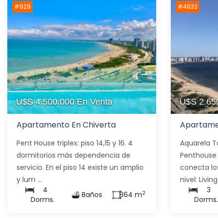
#929
#4632
U$S 4.500.000
En Venta
U$S 2.65
Apartamento En Chiverta
Apartame
Pent House triplex: piso 14,15 y 16. 4
Aquarela T
dormitorios más dependencia de
Penthouse 
servicio. En el piso 14 existe un amplio
conecta los
y lum ...
nivel: Living
4
3
2
6 Baños
864 m
Dorms.
Dorms