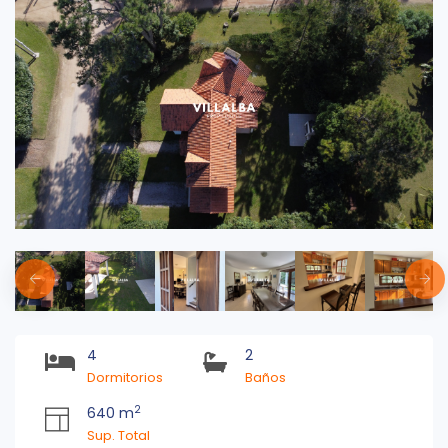
4
2
Dormitorios
Baños
2
640 m
Sup. Total