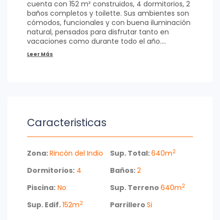
cuenta con 152 m² construidos, 4 dormitorios, 2
baños completos y toilette. Sus ambientes son
cómodos, funcionales y con buena iluminación
natural, pensados para disfrutar tanto en
vacaciones como durante todo el año.
La cocina se integra al living-comedor,
generando un espacio práctico y agradable
para el día a día. Además, la ubicación combina
tranquilidad, entorno verde y cercanía a la
playa, encontrándose a pocos minutos del mar
y de todos los servicios de la zona.
Caracteristicas
Una propiedad ideal para quienes buscan una
casa familiar en un entorno residencial de
Punta del Este.
2
Zona:
Rincón del Indio
Sup. Total:
640m
Consulte para coordinar una visita.
Dormitorios:
4
Baños:
2
2
Piscina:
No
Sup. Terreno
640m
2
Sup. Edif.
152m
Parrillero
Si