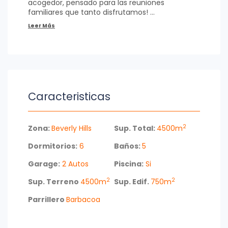
acogedor, pensado para las reuniones
familiares que tanto disfrutamos!
La casa cuenta con una cocina grande,
comoda y muy bien equipada, con acceso a
dependencia de servicio con su propio baño y
lavadero.
Barbacoa espectacular y funcional para
disfrutarla cualquier época del año -
Piscina grande rodeada de un inmenso parque.
Caracteristicas
Conocé mas sobre esta impresionante
mansión y consultá con nuestros asesores.
2
Villalba Propiedades
Zona:
Beverly Hills
Sup. Total:
4500m
Dormitorios:
6
Baños:
5
Garage:
2 Autos
Piscina:
Si
2
2
Sup. Terreno
4500m
Sup. Edif.
750m
Parrillero
Barbacoa