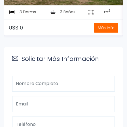
2
3 Dorms.
3 Baños
m
U$S 0
Más info
Solicitar Más Información