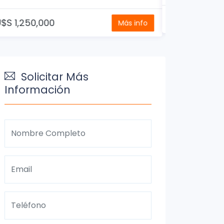
U$S 1,200,0
U$S 1,200,000
Más info
Solicitar Más
Información