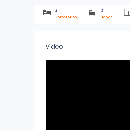
3
3
Dormitorios
Baños
Video