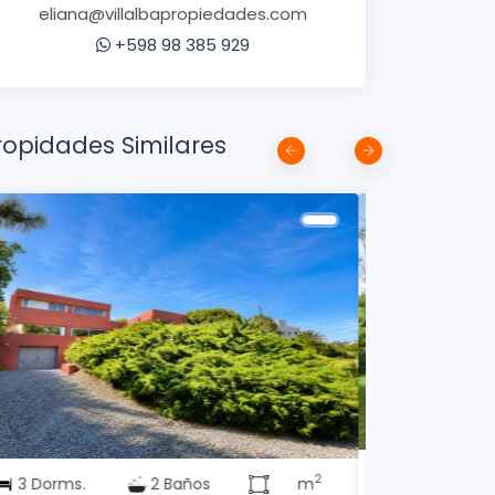
eliana@villalbapropiedades.com
+598 98 385 929
ropidades Similares
8 Dorms.
2
5 Dorms.
6 Baños
m