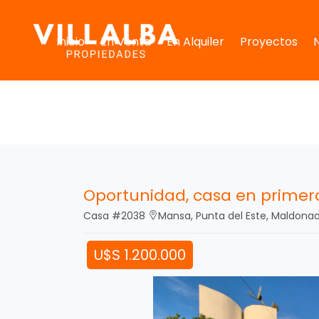
Inicio
En Venta
En Alquiler
Proyectos
Oportunidad, casa en primer
Casa #2038
Mansa, Punta del Este, Maldona
U$S 1.200.000