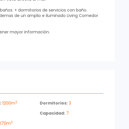
3 baños. + dormitorios de servicios con baño.
ademas de un amplio e iluminado Living Comedor
tener mayor información.
2
:
1200m
Dormitorios:
3
Capacidad:
7
2
270m