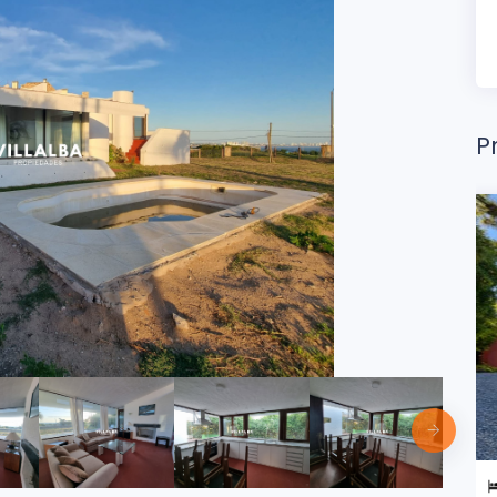
P
2
3 Dorms.
2 Baños
m