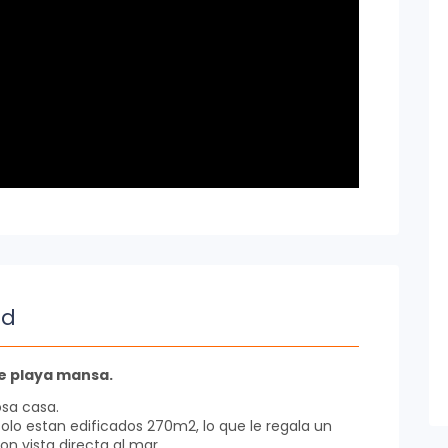
ad
e playa mansa.
osa casa.
olo estan edificados 270m2, lo que le regala un
on vista directa al mar.