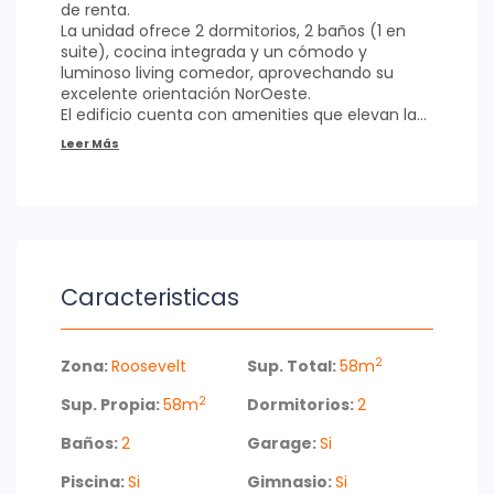
de renta.
La unidad ofrece 2 dormitorios, 2 baños (1 en
suite), cocina integrada y un cómodo y
luminoso living comedor, aprovechando su
excelente orientación NorOeste.
El edificio cuenta con amenities que elevan la
experiencia de vivir en Punta del Este: piscina,
sauna, cine 3D, servicio de playa y servicio de
mucamas.
Una propiedad que combina ubicación, confort
y servicios, cerca del mar y de los principales
puntos de interés de la ciudad.
Consultanos para más información o coordiná
tu visita.
Caracteristicas
2
Zona:
Roosevelt
Sup. Total:
58m
2
Sup. Propia:
58m
Dormitorios:
2
Baños:
2
Garage:
Si
Piscina:
Si
Gimnasio:
Si