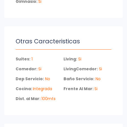
Gimnasio:
Si
bienestar y entretenimiento.
Con servicio de mucamas y servicio de playa,
cada detalle ha sido pensado para brindarte la
máxima comodidad.
No dejes pasar la oportunidad de vivir en este
Otras Caracteristicas
oasis frente al mar. Consulta con nuestros
asesores y comienza a disfrutar de la vida que
mereces en Punta del Este.
Suites:
1
Living:
Si
Comedor:
Si
LivingComedor:
Si
Dep Servicio:
No
Baño Servicio:
No
Cocina:
Integrada
Frente Al Mar:
Si
Dist. al Mar:
100mts