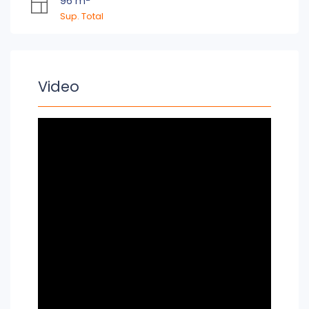
96 m
Sup. Total
Video