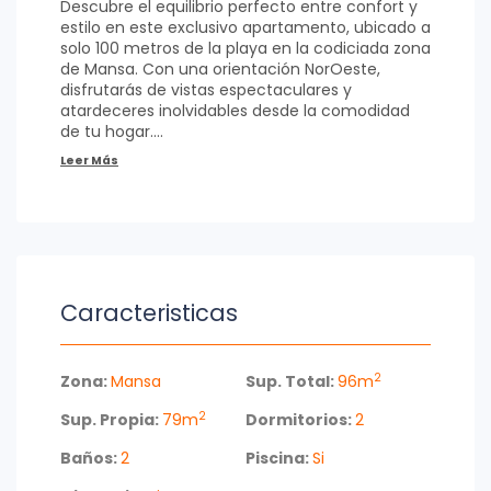
Descubre el equilibrio perfecto entre confort y
estilo en este exclusivo apartamento, ubicado a
solo 100 metros de la playa en la codiciada zona
de Mansa. Con una orientación NorOeste,
disfrutarás de vistas espectaculares y
atardeceres inolvidables desde la comodidad
de tu hogar.
Este luminoso apartamento cuenta con 2
dormitorios, incluyendo una suite principal, y 2
baños, ideal para familias o para quienes
buscan un espacio acogedor para recibir
amigos. La cocina integrada se conecta
fluidamente con el living y el comedor, creando
un ambiente perfecto para compartir
Caracteristicas
momentos inolvidables.
Además, el edificio ofrece una amplia gama de
2
amenities que elevan tu estilo de vida: desde
Zona:
Mansa
Sup. Total:
96m
cocheras de cortesía y un moderno ascensor,
2
Sup. Propia:
79m
Dormitorios:
2
hasta un microcine, gimnasio y un playroom
para los más pequeños. También podrás
Baños:
2
Piscina:
Si
disfrutar de un solarium, cancha de tenis, spa,
sauna y piscina, todo diseñado para tu