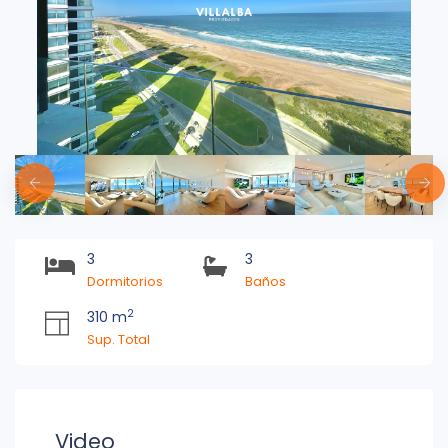
3
3
Dormitorios
Baños
2
310 m
Sup. Total
Video