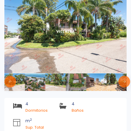
4
4
Dormitorios
Baños
2
m
Sup. Total