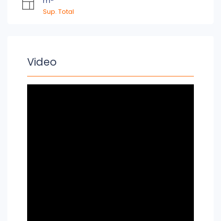
m
Sup. Total
Video