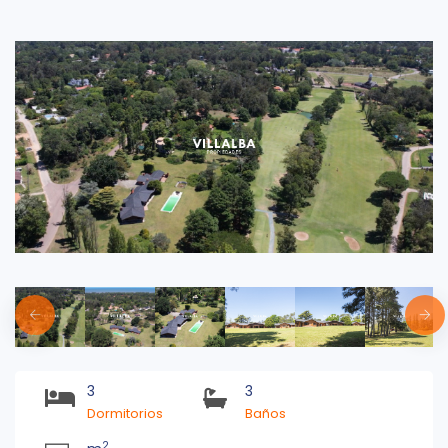
3
3
Dormitorios
Baños
2