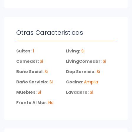
Esta propiedad es el equilibrio perfecto entre la
elegancia moderna y la tranquilidad natural,
haciendo de ella un lugar ideal para quienes
buscan una experiencia de vida sofisticada y
Otras Caracteristicas
placentera en Punta del Este.
Consulte con nuestros asesores.
Suites:
1
Living:
Si
Comedor:
Si
LivingComedor:
Si
Baño Social:
Si
Dep Servicio:
Si
Baño Servicio:
Si
Cocina:
Amplia
Muebles:
Si
Lavadero:
Si
Frente Al Mar:
No