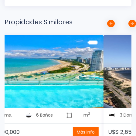
Propidades Similares
2
3 Dorms.
3 Baños
m
U$S 2,650,000
Más info