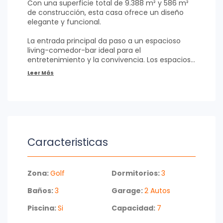
Con una superficie total de 9.388 m² y 586 m²
de construcción, esta casa ofrece un diseño
elegante y funcional.
La entrada principal da paso a un espacioso
living-comedor-bar ideal para el
entretenimiento y la convivencia. Los espacios
interiores incluyen una suite principal con
chimenea y otra suite adicional, además de dos
dormitorios con baños independientes, un
acogedor dormitorio de huéspedes con acceso
a una terraza privada y un estar-dormitorio
versátil. La propiedad también cuenta con un
garage cerrado para dos autos, brindando
seguridad y comodidad.
Caracteristicas
El encanto de esta casa se extiende a sus áreas
exteriores, que cuentan con una gran piscina,
un pequeño parrillero, y un hermoso estanque
Zona:
Golf
Dormitorios:
3
(pond) rodeado de vegetación. Un paseo que
Baños:
3
Garage:
2 Autos
conduce a un bosque cercano añade un toque
de serenidad y privacidad, ofreciendo un
Piscina:
Si
Capacidad:
7
refugio perfecto para disfrutar de la naturaleza
y relajarse.