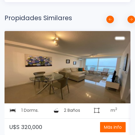
Propidades Similares
2
1 Dorms.
2 Baños
m
U$S 320,000
Más info