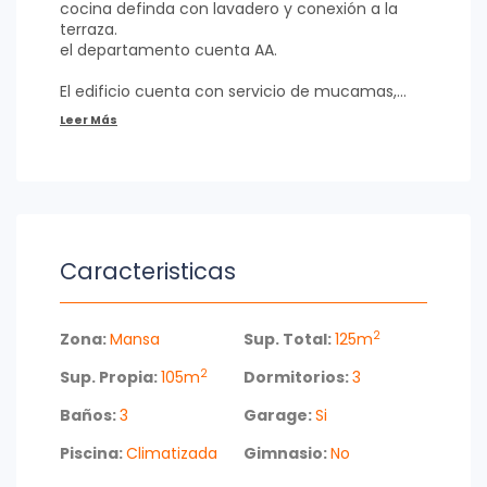
cocina definda con lavadero y conexión a la
terraza.
el departamento cuenta AA.
El edificio cuenta con servicio de mucamas,
vigilancia, piscina climatizada exterior y salón
de gran capacidad con parrillero de uso comun.
Cosultá ya y coordina tu visita.
Caracteristicas
2
Zona:
Mansa
Sup. Total:
125m
2
Sup. Propia:
105m
Dormitorios:
3
Baños:
3
Garage:
Si
Piscina:
Climatizada
Gimnasio:
No