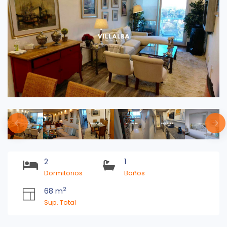
2
1
Dormitorios
Baños
2
68 m
Sup. Total